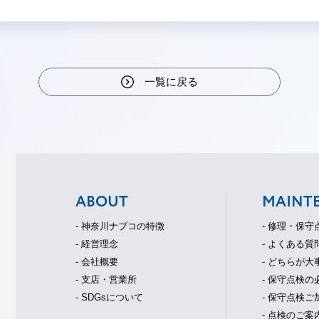
一覧に戻る
ABOUT
MAINT
- 神奈川ナブコの特徴
- 修理・保
- 経営理念
- よくある質
- 会社概要
- どちらが大
- 支店・営業所
- 保守点検の
- SDGsについて
- 保守点検
- 点検のご案