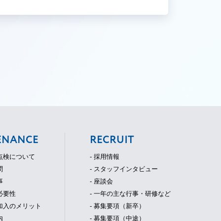
ENANCE
RECRUIT
守点検について
- 採用情報
問
- スタッフインタビュー
事
- 座談会
必要性
- 一年の主な行事・研修など
ご加入のメリット
- 募集要項（新卒）
内
- 募集要項（中途）