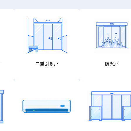
ア
二重引き戸
防火戸