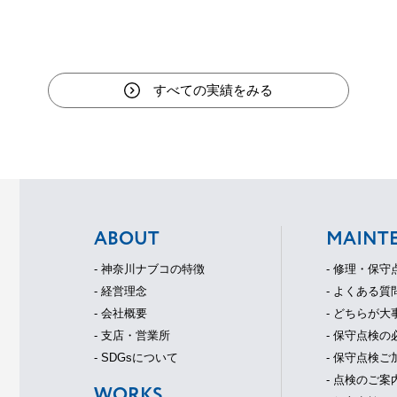
すべての実績をみる
ABOUT
MAINT
- 神奈川ナブコの特徴
- 修理・保
- 経営理念
- よくある質
- 会社概要
- どちらが大
- 支店・営業所
- 保守点検の
- SDGsについて
- 保守点検
- 点検のご案
WORKS