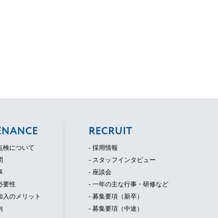
ENANCE
RECRUIT
守点検について
- 採用情報
問
- スタッフインタビュー
事
- 座談会
必要性
- 一年の主な行事・研修など
ご加入のメリット
- 募集要項（新卒）
内
- 募集要項（中途）