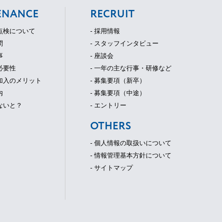
ENANCE
RECRUIT
守点検について
- 採用情報
問
- スタッフインタビュー
事
- 座談会
必要性
- 一年の主な行事・研修など
ご加入のメリット
- 募集要項（新卒）
内
- 募集要項（中途）
ないと？
- エントリー
OTHERS
- 個人情報の取扱いについて
- 情報管理基本方針について
- サイトマップ