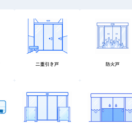
ア
二重引き戸
防火戸